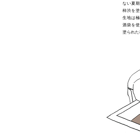
ない夏期
柿渋を
塗
生地は
極
酒袋を使
塗
られた