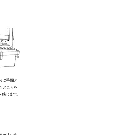
り
に
手間と
た
ところ
を
を感
じま
す
。
三
ヶ
月から