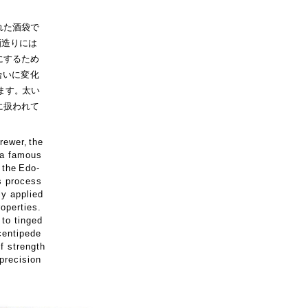
れた酒袋で
酒造りには
にするため
合いに
変
化
ます
。
太い
に扱われて
brewe
r
,
the
 a famous
 the
Edo-
s process
ly applied
operties.
to tinged
centipede
of strength
precision