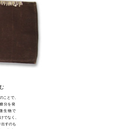
む
の
ことで
、
糖
分
を
発
微生物で
けでなく、
り出すのも