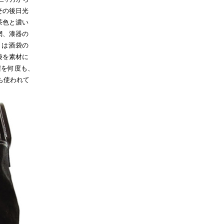
そ
の後日光
茶色と濃い
網、漆器の
"
は酒
袋の
袋を素材に
程
を
何
度も、
も使われて