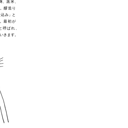
麹
、
蒸
米
、
。
醪
造
り
仕込
み
」
と
。
最初
が
と
呼
ばれ
、
いきます。