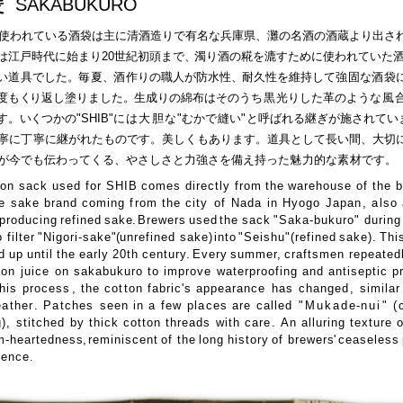
袋
SAKABUKURO
B"に使われている酒袋は主に清酒造りで有名な兵庫県、灘の名酒の酒蔵より出さ
は江戸時代に始まり20世紀初頭まで
、
濁り酒の糀を漉すために使われていた
い
道
具でした
。
毎
夏
、
酒
作りの職人が防水性
、
耐久性を維持して
強
固な
酒
袋
度も
く
り返し塗りました
。
生成りの綿布はそのう
ち黒
光りした革のよう
な風
す。
いく
つかの"SHIB"
には
大
胆な
"むか
で
縫い
"
と呼ばれる継ぎが施されてい
寧に
丁
寧に継がれたものです。美しくもあります。道具として長い間、大切
が今でも伝わってくる、やさしさと力強さを備え持った
魅
力的な
素
材です。
ton sack used for SHIB
comes directly from
the
warehouse of the 
e
sake brand coming
f
rom the city
o
f
Nada
in Hyogo
Japa
n
,
a
lso
producin
g
refined
sak
e
.
Brewers
use
d
the
sack
"Saka-bukuro" during
 filter
"Nigori-sake
"(
unrefined sake
)
int
o
"Seishu"(refined
sake).
Thi
d
up
unti
l
the
early
20th
centur
y
.
Every
summe
r
,
craftsmen repeated
mon
juice
on sakabukuro to improv
e
waterproofing and antiseptic pr
his
proces
s
, the co
t
ton fabric's appearanc
e
ha
s
change
d,
simila
r
e
a
the
r
. P
a
tches
seen in a
few
pl
a
ces ar
e
calle
d
"Mukad
e-
nu
i
"
(
g)
,
stitche
d
by thick cotton thread
s
with car
e
.
An alluring texture 
m-heartednes
s
,
reminiscent
of the
long
history
of brewer
s
'
ceaseless
gence.