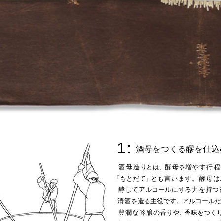
1
:
酒母をつくる醪を仕込
酒母
造
りとは
、
酵
母
を
増やす
行
程
「もとだて
」
と
も言います。
酵
母は
酵
し
てア
ルコー
ルに
す
る力を
持
つ
清酒
を造る主役です。アルコールだ
豊潤な
吟
醸
の香りや
、
香味をつく