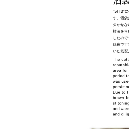
酒
"SHI
す。酒袋
欠かせな
柿渋を何
したので
綿糸で
丁
いた
気
配
The cot
reputabl
area for
period to
was
use
persim
Due to
t
brown
l
stitchin
and
war
and dili