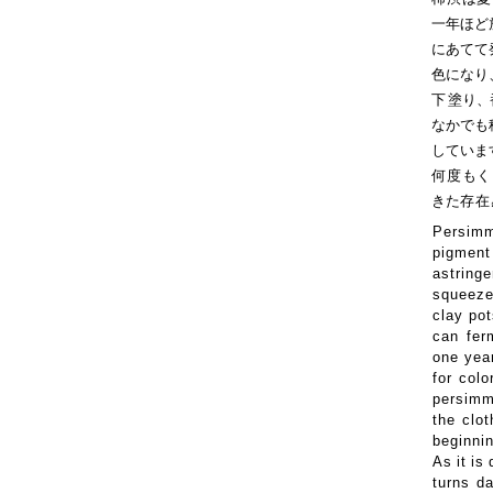
一年ほど
にあてて
色になり
下
塗り
、
なかでも
していま
何度
もく
きた
存在
Persim
pigmen
t
astring
squeezed
clay pot
ca
n
fer
one year
for
colo
persim
th
e
clot
beginni
A
s
i
t
i
s
d
turn
s
da