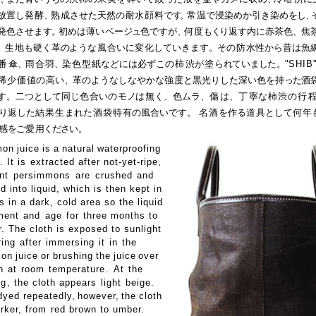
放置し
発
酵
、
熟
成させた天然
の
耐
水顔
料で
す。
常
温で浸染めか引き染め
をし
、
発色させま
す
。
初めは薄
い
ベー
ジュ
色ですが
、
何
度
も
く
り返す内に赤茶色
、
焦
、
生
地も硬く革
の
よう
な風
合いに
変
化していきます
。
そ
の防
水性から昔は魚
番
傘
、
雨合
羽
、
染色型
紙などには必ずこ
の
柿
渋
が塗
ら
れ
てい
まし
た
。
"
SHIB
稀少価
値
の
高い
、
革のようなしなやかな
強
度と黒光りした深い色を持
った
酒
す。二つとして同じ
色
合い
の
モ
ノ
は
無く、色ムラ、
傷
は、
丁
寧
な柿渋の
行
り返した
結果生
まれ
た酒袋特
有の風合いです。
名酒
を作る
道
具として
何
年
感
を
ご
愛
用くださ
い。
mon
juice
is
a
natural
waterproofing
. It i
s
extracted after not
-
yet
-
ripe,
en
t
persimmon
s
ar
e
crushe
d
and
 into liquid, which is then kept in
s in a dark, cold area so the liquid
men
t
and
age
fo
r
three months to
. The cloth is exposed to sunlight
rin
g
afte
r
immersing
i
t
i
n
the
mo
n
juic
e
o
r
brushin
g
th
e
juic
e
over
h
a
t
roo
m
temperatur
e
.
A
t
the
n
g
,
the cloth appears
ligh
t
beige.
yed repeatedl
y
,
howeve
r
,
the
cloth
rker, fro
m
red brown to umber.