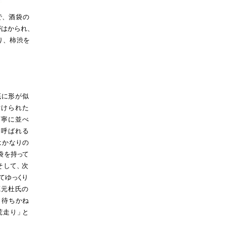
で、
酒袋
の
がはかられ、
り、
柿
渋を
底
に
形が似
付けられた
丁寧に並べ
と
呼ばれる
はか
なり
の
袋
を
持
っ
て
そ
して
、
次
てゆ
っく
り
蔵元杜
氏
の
、
待ち
か
ね
荒走り
」
と