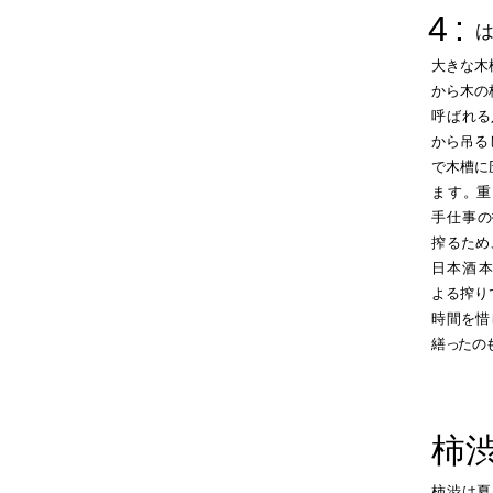
4
:
は
大きな木
から木の
呼ば
れる
から吊る
で木槽に
ま
す
。
重
手仕事
の
搾
るため
日本
酒
よる搾り
時
間を惜
繕
っ
た
の
柿
柿渋
は
夏