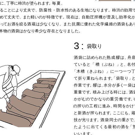
に
、
丁寧に柿渋が塗られま
す。
毎
夏
、
ることにより丈夫
で
、
防
腐
性・防水
性のある
生
地になります。
柿
渋の
効
用
めて丈夫で
、
また軽いの
が特
徴です
。
現
在は
、
自動圧搾機が普
及し
効率化
っ
て
お
酒を絞る
酒
蔵
は少なくなり、
また
抗
菌に
優
れた
化学
繊
維の
酒
袋もあ
本
物の
酒
袋はかなり希少
な存
在となりました。
3
:
袋取り
酒
袋に詰
められた
熟
成
醪は
、
舟
ていると
「
槽（ぶね）
」
と
、
名
「木槽（きぶね）」に一つ一つ
て折り重ねられま
す
。
「袋取り
」
作業で
す。
醪
は
、
水分が
多
く
一
袋
重
量
で
す。
積み上
げ
る
時に
は
、
酒
か
が
むの
でか
な
り
の
重労
働
で
す
。
の
搾
り
の
工
程に進み
、
時
間
をか
け
と新酒が搾
られま
す
。
ここにも
、
技
が光
り
ま
す
。
酒袋
同
士
の
重さ
で
たよう
に
出てくる
最
初の酒
を
「
いいます。