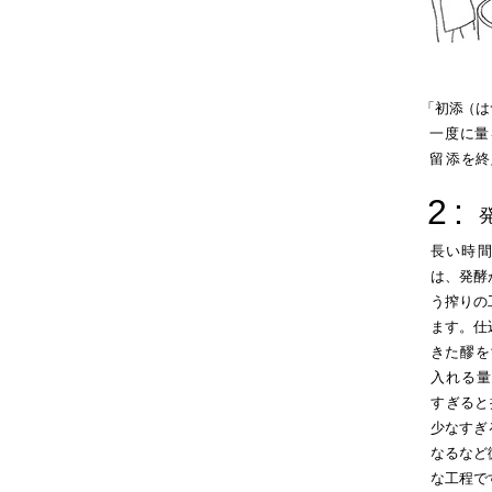
「初
添
（は
一度
に
量
留
添
を終
2
:
長い
時
間
は、発酵
う搾りの
ます。仕
き
た醪を
入れる量
す
ぎる
と
少なすぎ
なるなど
な工程で