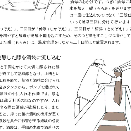
酒母
のおか
げで
す。つぎに
酒
母に
水
を加
え、醪（もろみ
）
を
造ります
は
一
度に
仕
込むのではなく「
三段
い
っ
て通
常
三回に分
け
て行
い
ます
つぞえ
）
」
、
二回目が「仲
添
（なかぞえ
）
」
、
三
回
目が
「
留
添
（
とめぞ
え
）
」
を
増
やすと
酵
母が
発
酵不能
を
起こすため、そのつど量をすこしづつ増やして
え
た
醪（もろみ）は、
温度管
理をしながら二十日間ほど
放
置されます。
発酵した醪を酒袋に流し込む
と
手
間をかけ
て大切に醸された
醪
が終了して熟成醪となり、上槽とい
工程を経て、新酒と酒粕に分けられ
込みタンクから、ポンプで運ばれて
酒袋の
中
に
入れる
作
業で
す
。
醪を
は
蔵
元杜
氏の勘
な
の
ですが
、
入れ
搾る際に酒袋が
破
裂し
た
り
、
また
ると、搾った後の酒粕の出来が悪く
微妙な具
合
に影響が出る経験の必要
す
。
酒袋は、手織の木綿で酒造りの