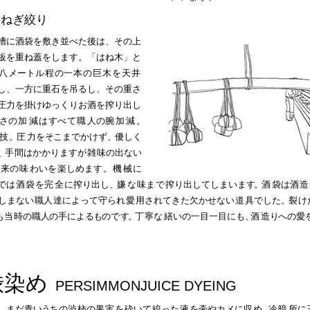
ねぎ絞り
槽に酒袋を敷き並べた後は、その上
板を重ね蓋をします。「はね木」と
八
メート
ル程
の
一本の巨木を天
井
し、一方に重石を吊るし、その重さ
圧力を掛けゆっくりお酒を搾り出し
さ
の
加
減は
す
べて
職
人の
腕加減
。
技
。
圧
力を
そ
こまでかけず
、
優しく
、
手
間はかかります
が雑
味の出ない
本
来
の
味
わい
を
楽しめま
す。
機
械
に
で
は酒袋
を
完
全
に搾り出し
、
嫌
な
味
まで
搾り出してしまいま
す。
酒
袋は
酒
造
しまな
い
職
人
達によって守ら
れ愛
用されてきた欠かせな
い道
具でした
。
裂
け
も
当
時の職
人
の手によ
るも
の
で
す
。
丁
寧
な
繕いの一目一目にも
、
酒
造
り
へ
の愛
渋染め
PERSIMMONJUICE DYEING
、
まだ青
いう
ちの
渋
柿の
果実を
砕い
て
絞っ
た液
を壷やカメに
収
め
、
冷
暗
所に