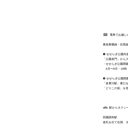
電車でお越し
東急東横線・目黒線
❶
せせらぎ公園内
「公園表門」から
・せせらぎ公園閉
4月〜9月・18時 
❷
せせらぎ公園閉
「多摩川駅」東口
「どりこの坂」を
駅からタクシー
田園調布駅
改札を出て右側、