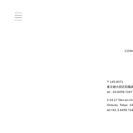
CONCEPT
PRODUCT
origina
l
collaborate with
CON
EXHIBITS
PRESS
CONTACT
INFORMATION
〒145-0071
東京都大田区田園
tel : 03-6459-7247
2-24-17 Den-en-ch
Oota-ku, Tokyo. 1
tel:+81.3.6459.72