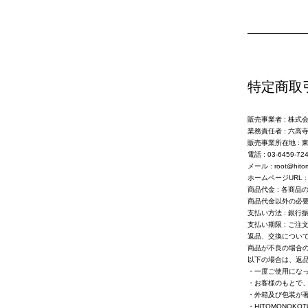
特定商取
販売事業者 : 株
業務責任者 : 六高寺
販売事業所在地 :
電話 :
03-6459-72
メール :
root@hito
ホームページ
URL
商品代金 : 各商
商品代金以外の必要
支払い方法 : 銀
支払い期限 : ご注
返品、交換について
商品が不良の場合
以下の場合は、返
・一度ご使用にな
・お客様のもとで
・外箱及び包装が
・
HITOMONOKOT